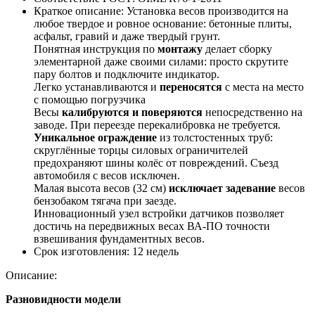
Краткое описание:
Установка весов производится на
любое твердое и ровное основание: бетонные плиты,
асфальт, гравий и даже твердый грунт.
Понятная инструкция по
монтажу
делает сборку
элементарной даже своими силами: просто скрутите
пару болтов и подключите индикатор.
Легко устанавливаются и
переносятся
с места на место
с помощью погрузчика
Весы
калибруются и поверяются
непосредственно на
заводе. При переезде перекалибровка не требуется.
Уникальное ограждение
из толстостенных труб:
скруглённые торцы силовых ограничителей
предохраняют шины колёс от повреждений. Съезд
автомобиля с весов исключен.
Малая высота весов (32 см)
исключает задевание
весов
бензобаком тягача при заезде.
Инновационный узел встройки датчиков позволяет
достичь на передвижных весах ВА-ПО точности
взвешивания фундаментных весов.
Срок изготовления:
12 недель
Описание:
Разновидности модели