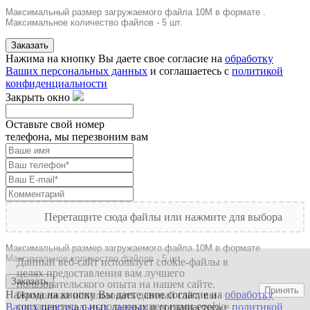
Максимальный размер загружаемого файла 10M в формате .
Максимальное количество файлов - 5 шт.
Заказать
Нажима на кнопку Вы даете свое согласие на
обработку
Ваших персональных данных
и соглашаетесь с
политикой
конфиденциальности
Закрыть окно
Оставьте свой номер
телефона, мы перезвоним вам
Перетащите сюда файлы или нажмите для выбора
Максимальный размер загружаемого файла 10M в формате .
Максимальное количество файлов - 5 шт.
Данный веб-сайт использует cookie-файлы в
целях предоставления вам лучшего
Заказать
пользовательского опыта на нашем сайте.
Принять
Нажима на кнопку Вы даете свое согласие на
обработку
Продолжая использовать данный сайт, вы
соглашаетесь с использованием нами cookie-
Ваших персональных данных
и соглашаетесь с
политикой