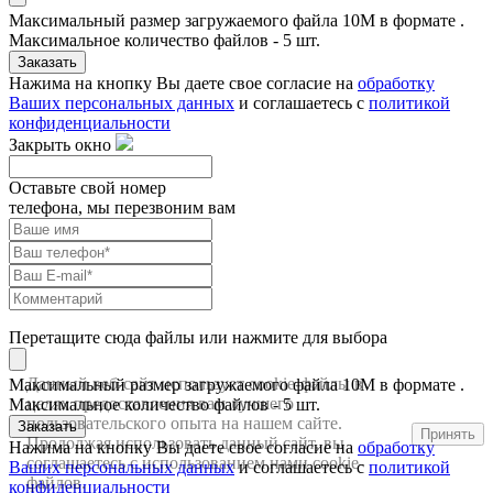
Максимальный размер загружаемого файла 10M в формате .
Максимальное количество файлов - 5 шт.
Заказать
Нажима на кнопку Вы даете свое согласие на
обработку
Ваших персональных данных
и соглашаетесь с
политикой
конфиденциальности
Закрыть окно
Оставьте свой номер
телефона, мы перезвоним вам
Перетащите сюда файлы или нажмите для выбора
Данный веб-сайт использует cookie-файлы в
Максимальный размер загружаемого файла 10M в формате .
целях предоставления вам лучшего
Максимальное количество файлов - 5 шт.
пользовательского опыта на нашем сайте.
Заказать
Принять
Продолжая использовать данный сайт, вы
Нажима на кнопку Вы даете свое согласие на
обработку
соглашаетесь с использованием нами cookie-
Ваших персональных данных
и соглашаетесь с
политикой
файлов.
конфиденциальности