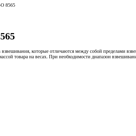
-О 8565
8565
ов взвешивания, которые отличаются между собой пределами вз
 массой товара на весах. При необходимости диапазон взвешиван