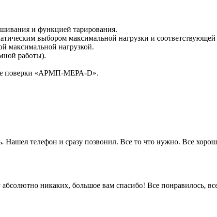
ешивания и функцией тарирования.
тическим выбором максимальной нагрузки и соответствующей ди
ной максимальной нагрузкой.
омной работы).
еме поверки «АРМП-МЕРА-D».
. Нашел телефон и сразу позвонил. Все то что нужно. Все хорошо
 ну абсолютно никаких, большое вам спасибо! Все понравилось, в