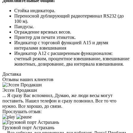
Дополнительные опции:
Стойка индикатора.
Переносной дублирующий радиотерминал RS232 (до
100 м).
Пандусы.
Ограждение врезных весов.
Принтер для печати этикеток.
Индикатор с торговой функцией А15 и двумя
интералами взвешивания
Индикатор А12 с расширенным функционалом:
счетный режим, процентное взвешивание, взвешивание
животных, дозирование, два интервала взвешивания.
Доставка
Отзывы наших клиентов
Эссен Продакшн
... Я сразу Вас вспомнил, Думаю, же люди весы могут
поставить. Нашел телефон и сразу позвонил. Все то что
нужно. Все хорошо, до связи.
Прослушать отзыв:
Грузовой порт Астрахань
... Все собрали, все проверили, все работает. Люкс! Проблем,