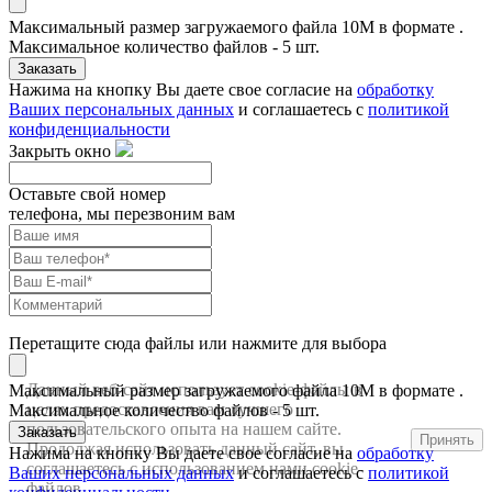
Максимальный размер загружаемого файла 10M в формате .
Максимальное количество файлов - 5 шт.
Заказать
Нажима на кнопку Вы даете свое согласие на
обработку
Ваших персональных данных
и соглашаетесь с
политикой
конфиденциальности
Закрыть окно
Оставьте свой номер
телефона, мы перезвоним вам
Перетащите сюда файлы или нажмите для выбора
Данный веб-сайт использует cookie-файлы в
Максимальный размер загружаемого файла 10M в формате .
целях предоставления вам лучшего
Максимальное количество файлов - 5 шт.
пользовательского опыта на нашем сайте.
Заказать
Принять
Продолжая использовать данный сайт, вы
Нажима на кнопку Вы даете свое согласие на
обработку
соглашаетесь с использованием нами cookie-
Ваших персональных данных
и соглашаетесь с
политикой
файлов.