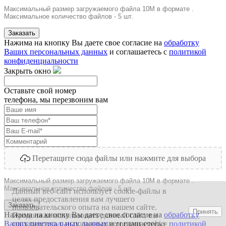
Максимальный размер загружаемого файла 10M в формате .
Максимальное количество файлов - 5 шт.
Заказать
Нажима на кнопку Вы даете свое согласие на
обработку
Ваших персональных данных
и соглашаетесь с
политикой
конфиденциальности
Закрыть окно
Оставьте свой номер
телефона, мы перезвоним вам
Перетащите сюда файлы или нажмите для выбора
Максимальный размер загружаемого файла 10M в формате .
Максимальное количество файлов - 5 шт.
Данный веб-сайт использует cookie-файлы в
целях предоставления вам лучшего
Заказать
пользовательского опыта на нашем сайте.
Принять
Нажима на кнопку Вы даете свое согласие на
обработку
Продолжая использовать данный сайт, вы
соглашаетесь с использованием нами cookie-
Ваших персональных данных
и соглашаетесь с
политикой